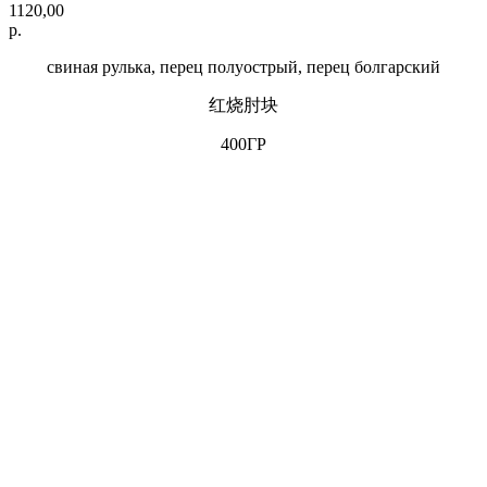
1120,00
р.
свиная рулька, перец полуострый, перец болгарский
红烧肘块
400ГР