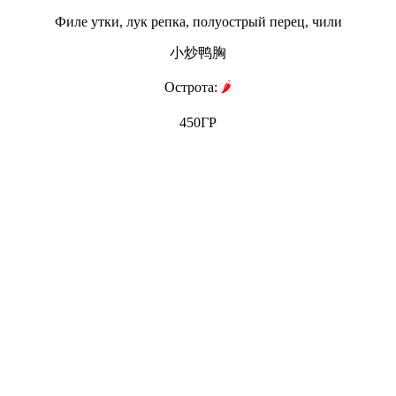
Филе утки, лук репка, полуострый перец, чили
小炒鸭胸
Острота:
🌶
450ГР